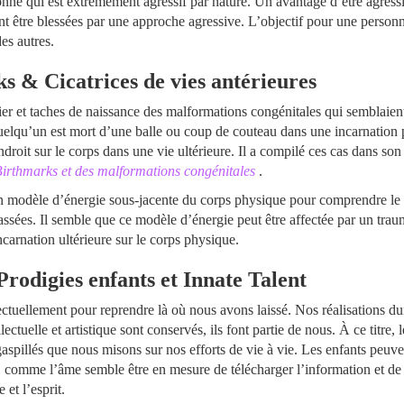
nne qui est extrêmement agressif par nature. Un avantage d’être agressi
t être blessées par une approche agressive. L’objectif pour une personne
es autres.
 & Cicatrices de vies antérieures
dier et taches de naissance des malformations congénitales qui semblaient
quelqu’un est mort d’une balle ou coup de couteau dans une incarnation
ndroit sur le corps dans une vie ultérieure. Il a compilé ces cas dans
 Birthmarks et des malformations congénitales
.
n modèle d’énergie sous-jacente du corps physique pour comprendre le 
 passées. Il semble que ce modèle d’énergie peut être affectée par un tr
carnation ultérieure sur le corps physique.
rodigies enfants et Innate Talent
lectuellement pour reprendre là où nous avons laissé. Nos réalisations d
ectuelle et artistique sont conservés, ils font partie de nous. À ce titre, l
aspillés que nous misons sur nos efforts de vie à vie. Les enfants peuve
n, comme l’âme semble être en mesure de télécharger l’information et de 
et l’esprit.