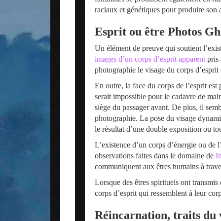
raciaux et génétiques pour produire son 
Esprit ou être Photos Gh
Un élément de preuve qui soutient l’exi
images d’un corps d’esprit apparent
pris 
photographie le visage du corps d’esprit 
En outre, la face du corps de l’esprit es
serait impossible pour le cadavre de maint
siège du passager avant. De plus, il sembl
photographie. La pose du visage dynamiq
le résultat d’une double exposition ou to
L’existence d’un corps d’énergie ou de l’
observations faites dans le domaine de
I
communiquent aux êtres humains à travers 
Lorsque des êtres spirituels ont transmi
corps d’esprit qui ressemblent à leur cor
Réincarnation, traits du 