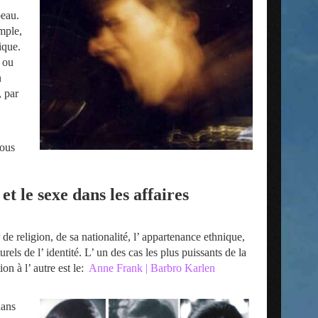
beau.
emple,
ique.
 ou
n
, par
nous
t le sexe dans les affaires
de religion, de sa nationalité, l’ appartenance ethnique,
rels de l’ identité. L’ un des cas les plus puissants de la
on à l’ autre est le:
Anne Frank | Barbro Karlen
dans