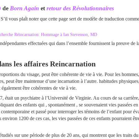
D
de
Born Again
et
retour des Révolutionnaires
 S’il vous plaît noter que cette page sert de modèle de traduction comme
 recherche Réincarnation: Hommage à Ian Stevenson, MD
ndépendantes effectuées qui dans l’ensemble fournissent la preuve de la r
ns les affaires Reincarnation
proportions du visage, peut être cohérente de vie à vie. Pour les hommes,
es, peut être maintenue d’une incarnation à l’autre. habitudes physiques,
t également être cohérentes de vie à vie.
7, était un psychiatre à l’Université de Virginie. Au cours de sa carrièr
liquant des enfants qui , spontanément , se souvenaient vies passées en 
contemporaine et passé pour interroger les témoins de l’enfant pour éval
environ 1200 de ces cas, les vies passées de ces enfants pourraient être
étudiés sur une période de plus de 20 ans, qui montrent que les traits d