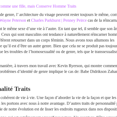
 comme une fille, mais Conserve Homme Traits
 genre, l’ architecture du visage peuvent rester toujours le même, c
| Wayne Peterson
et
Charles Parkhurst | Penney Peirce
cas de la réincarn
 le même sexe d’une vie à l’autre. En tant que tel, il semble que son â
. Ceux qui sont masculins ont tendance à naturellement réincarner hom
éfèrent retourner dans un corps féminin. Nous avons tous allumons les
 qu’il est d’être un autre genre. Bien que cela ne se produit pas toujour
ue les troubles de l’homosexualité ou de genre, tels que le transsexualis
 manière, à travers mon travail avec Kevin Ryerson, qui montre commen
roblèmes d’identité de genre implique le cas de: Babe Didrikson Zahari
alité Traits
r cohérent de vie à vie. Une façon d’aborder la vie de la façon et que le
us les portons avec nous à notre avantage. D’autres traits de personnalité
ie de notre évolution est de lisser les endroits rugueux dans nos disposit