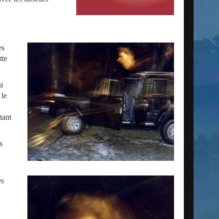
es
tte
i
 le
tant
s
es