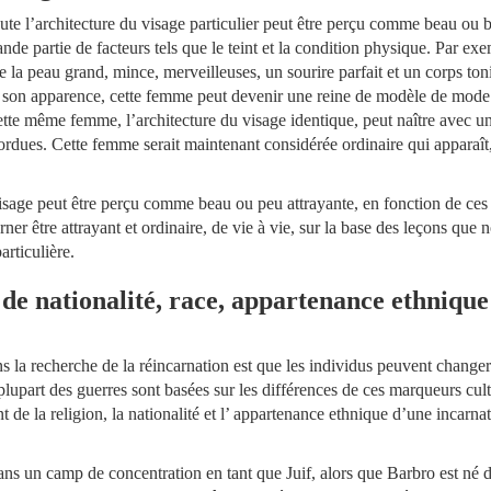
toute l’architecture du visage particulier peut être perçu comme beau ou 
de partie de facteurs tels que le teint et la condition physique. Par ex
 la peau grand, mince, merveilleuses, un sourire parfait et un corps ton
sur son apparence, cette femme peut devenir une reine de modèle de mode
ette même femme, l’architecture du visage identique, peut naître avec u
 tordues. Cette femme serait maintenant considérée ordinaire qui apparaît
 visage peut être perçu comme beau ou peu attrayante, en fonction de ces
ner être attrayant et ordinaire, de vie à vie, sur la base des leçons que 
rticulière.
e nationalité, race, appartenance ethnique e
s la recherche de la réincarnation est que les individus peuvent changer 
 plupart des guerres sont basées sur les différences de ces marqueurs cultu
de la religion, la nationalité et l’ appartenance ethnique d’une incarnati
ans un camp de concentration en tant que Juif, alors que Barbro est né 