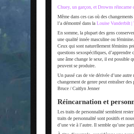
Chuey, un garçon, et Drowns réincarne
Même dans ces cas où des changements de
l’a démontré dans la
Louise Vanderbilt 
En somme, la plupart des gens conservent
une qualité innée masculine ou féminine
Ceux qui sont naturellement féminins pr
questions sexospécifiques, d’apprendre ce
une âme change le sexe, il est possible q
peuvent se produire.
Un passé cas de vie dérivée d’une autre
changement de genre peut entraîner des p
Bruce / Caitlyn Jenner
Réincarnation et personn
Les traits de personnalité semblent reste
traits de personnalité sont positifs et no
d’une vie à l’autre. Il semble qu’une part