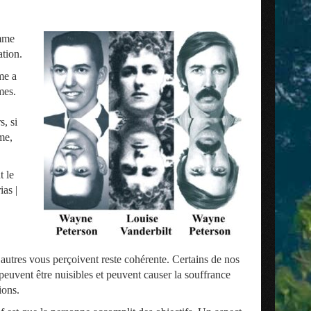
omme
ation.
me a
mes.
s, si
me,
t le
as |
s autres vous perçoivent reste cohérente. Certains de nos
 peuvent être nuisibles et peuvent causer la souffrance
ions.