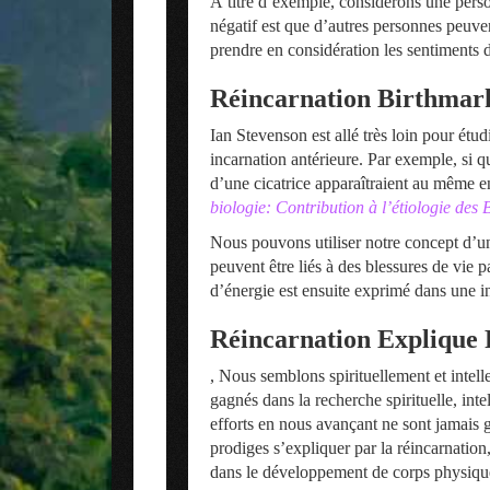
À titre d’exemple, considérons une perso
négatif est que d’autres personnes peuven
prendre en considération les sentiments d
Réincarnation Birthmarks
Ian Stevenson est allé très loin pour étu
incarnation antérieure. Par exemple, si 
d’une cicatrice apparaîtraient au même e
biologie: Contribution à l’étiologie des
Nous pouvons utiliser notre concept d’u
peuvent être liés à des blessures de vie
d’énergie est ensuite exprimé dans une in
Réincarnation Explique P
, Nous semblons spirituellement et intel
gagnés dans la recherche spirituelle, intell
efforts en nous avançant ne sont jamais g
prodiges s’expliquer par la réincarnatio
dans le développement de corps physique 