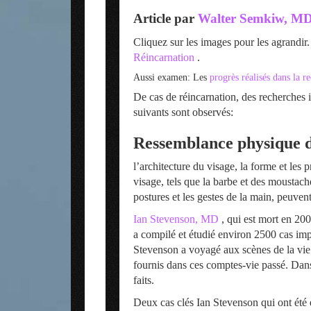
Article par
Walter Semkiw, M
Cliquez sur les images pour les agrandir.
Réincarnation
.
Aussi examen: Les
progrès réalisés dans la
De cas de réincarnation, des recherches i
suivants sont observés:
Ressemblance physique da
l’architecture du visage, la forme et les 
visage, tels que la barbe et des moustach
postures et les gestes de la main, peuven
Ian Stevenson, MD
, qui est mort en 200
a compilé et étudié environ 2500 cas imp
Stevenson a voyagé aux scènes de la vie 
fournis dans ces comptes-vie passé. Dans 
faits.
Deux cas clés Ian Stevenson qui ont été 