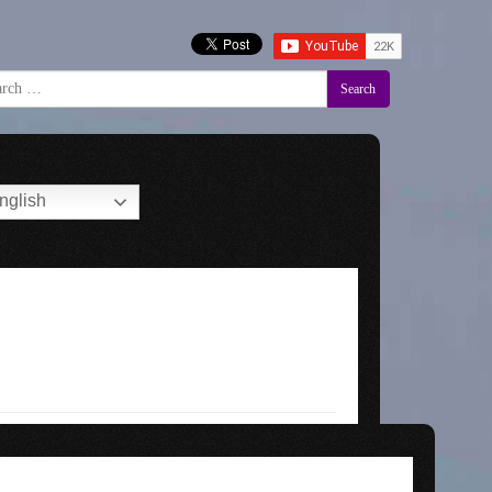
Search
nglish