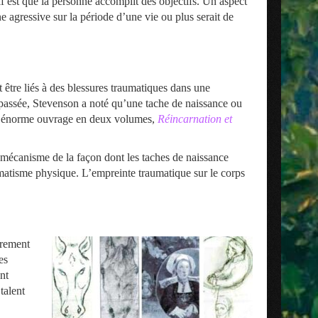
f est que la personne accomplit des objectifs. Un aspect
 agressive sur la période d’une vie ou plus serait de
 être liés à des blessures traumatiques dans une
 passée, Stevenson a noté qu’une tache de naissance ou
 son énorme ouvrage en deux volumes,
Réincarnation et
mécanisme de la façon dont les taches de naissance
aumatisme physique. L’empreinte traumatique sur le corps
urement
es
nt
talent