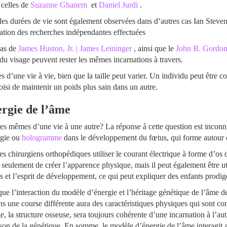
 celles de
Suzanne Ghanem
et
Daniel Jurdi
.
 des durées de vie sont également observées dans d’autres cas Ian Steven
ation des recherches indépendantes effectuées
cas de
James Huston, Jr. | James Leininger
, ainsi que le
John B. Gordon 
 du visage peuvent rester les mêmes incarnations à travers.
 d’une vie à vie, bien que la taille peut varier. Un individu peut être c
isi de maintenir un poids plus sain dans un autre.
rgie de l’âme
s mêmes d’une vie à une autre? La réponse à cette question est inconnu
rgie ou
hologramme
dans le développement du fœtus, qui forme autour d
les chirurgiens orthopédiques utiliser le courant électrique à forme d’os 
eulement de créer l’apparence physique, mais il peut également être uti
ps et l’esprit de développement, ce qui peut expliquer des enfants prodig
que l’interaction du modèle d’énergie et l’héritage génétique de l’âme de
 une course différente aura des caractéristiques physiques qui sont co
e, la structure osseuse, sera toujours cohérente d’une incarnation à l’au
ison de la génétique. En somme, le modèle d’énergie de l’âme interagit a