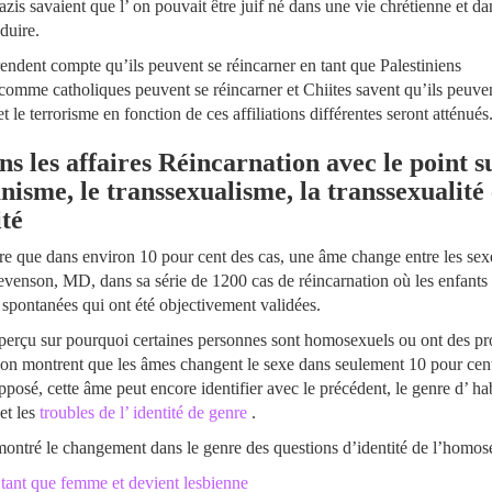
azis savaient que l’ on pouvait être juif né dans une vie chrétienne et d
duire.
rendent compte qu’ils peuvent se réincarner en tant que Palestiniens
 comme catholiques peuvent se réincarner et Chiites savent qu’ils peuve
 le terrorisme en fonction de ces affiliations différentes seront atténués
 les affaires Réincarnation avec le point s
anisme, le transsexualisme, la transsexualité 
ité
re que dans environ 10 pour cent des cas, une âme change entre les sex
evenson, MD, dans sa série de 1200 cas de réincarnation où les enfants
 spontanées qui ont été objectivement validées.
perçu sur pourquoi certaines personnes sont homosexuels ou ont des pro
son montrent que les âmes changent le sexe dans seulement 10 pour cent
posé, cette âme peut encore identifier avec le précédent, le genre d’ ha
et les
troubles de l’ identité de genre
.
montré le changement dans le genre des questions d’identité de l’homos
tant que femme et devient lesbienne