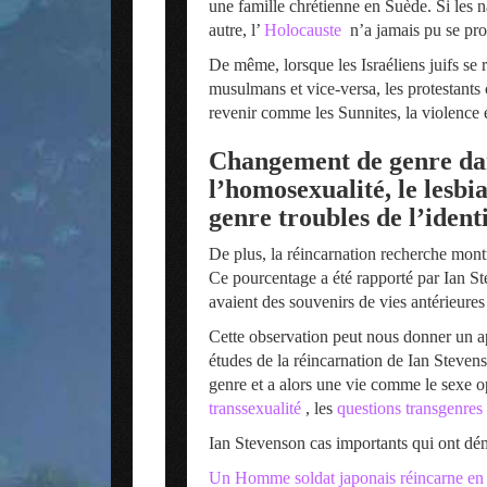
une famille chrétienne en Suède. Si les n
autre, l’
Holocauste
n’a jamais pu se pro
De même, lorsque les Israéliens juifs se 
musulmans et vice-versa, les protestants
revenir comme les Sunnites, la violence et
Changement de genre dans
l’homosexualité, le lesbi
genre troubles de l’ident
De plus, la réincarnation recherche mont
Ce pourcentage a été rapporté par Ian St
avaient des souvenirs de vies antérieures
Cette observation peut nous donner un a
études de la réincarnation de Ian Steven
genre et a alors une vie comme le sexe op
transsexualité
, les
questions transgenres
Ian Stevenson cas importants qui ont dé
Un Homme soldat japonais réincarne en 